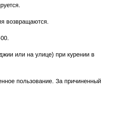
руется.
емя возвращаются.
-00.
джии или на улице) при курении в
енное пользование. За причиненный