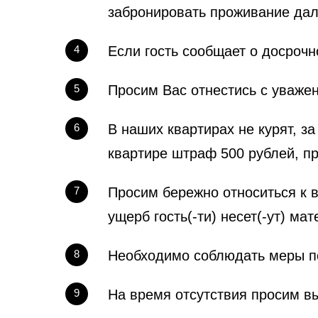
забронировать проживание дал
4
​Если гость сообщает о досроч
5
​Просим Вас отнестись с уваже
6
В наших квартирах не курят, з
квартире штраф 500 рублей, п
7
Просим бережно относиться к 
ущерб гость(-ти) несет(-ут) ма
8
Необходимо соблюдать меры п
9
На время отсутствия просим вы